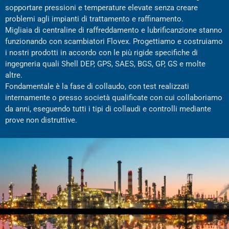
sopportare pressioni e temperature elevate senza creare
problemi agli impianti di trattamento e raffinamento.
Migliaia di centraline di raffreddamento e lubrificanzione stanno
funzionando con scambiatori Flovex. Progettiamo e costruiamo
i nostri prodotti in accordo con le più rigide specifiche di
ingegneria quali Shell DEP, GPS, SAES, BGS, GP, GS e molte
altre.
Fondamentale è la fase di collaudo, con test realizzati
internamente o presso società qualificate con cui collaboriamo
da anni, eseguendo tutti i tipi di collaudi e controlli mediante
prove non distruttive.