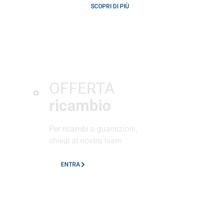
SCOPRI DI PIÙ
OFFERTA
ricambio
Per ricambi o guarnizioni,
chiedi al nostro team
ENTRA